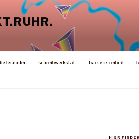
T.RUHR.
die lesenden
schreibwerkstatt
barrierefreiheit
t
HIER FINDE