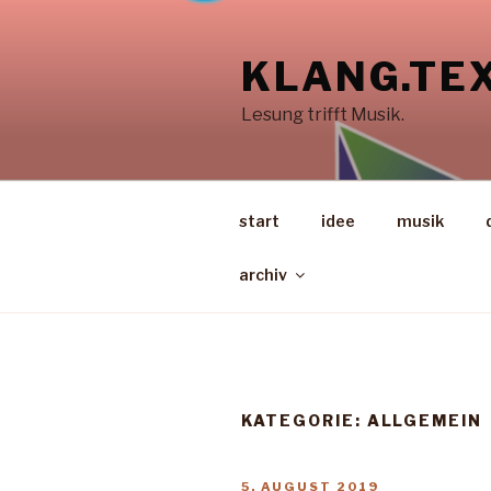
Zum
Inhalt
KLANG.TEX
springen
Lesung trifft Musik.
start
idee
musik
archiv
KATEGORIE:
ALLGEMEIN
VERÖFFENTLICHT
5. AUGUST 2019